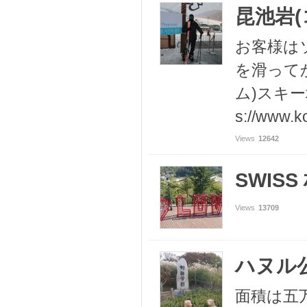
昆池岩(
お客様は
を滑ってか
ム)スキー
s://www.k
Views
12642
SWISS 
Views
13709
ハヌル
面積は五万