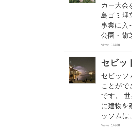
カー大会
島ゴミ埋
事業に入っ
公園・蘭芝
Views
13750
セビッド
セビッソ
ことがで
です。 
に建物を
ッソムは、
Views
14968