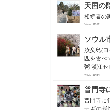
天国の
相続者の
Views
11107
ソウル市
汝矣島(
匹を食べ
粥 漢江セ
Views
11684
普門寺
普門寺に
ナギの炭