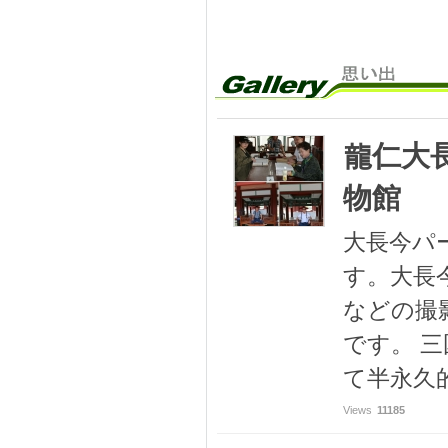
龍仁大
物館
大長今パ
す。大長
などの撮
です。 
て半永久的
Views
11185