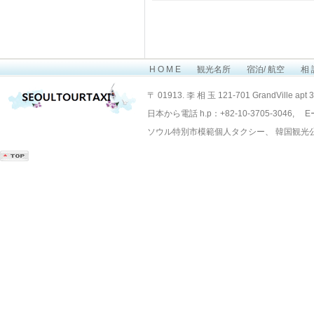
H O M E
観光名所
宿泊/ 航空
相 
Layout Design by SunooTC
〒 01913. 李 相 玉 121-701 GrandVille apt 
日本から電話 h.p：+82-10-3705-3046, Eー
ソウル特別市模範個人タクシー、 韓国観光公社