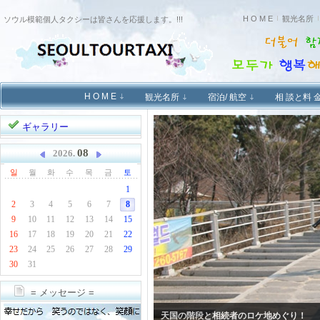
H O M E
観光名所
ソウル模範個人タクシーは皆さんを応援します。!!!
Sketchbook5, 스케치북5
H O M E
観光名所
宿泊/ 航空
相 談と料 
ギャラリー
Sketchbook5, 스케치북5
08
2026.
일
월
화
수
목
금
토
1
2
3
4
5
6
7
8
9
10
11
12
13
14
15
16
17
18
19
20
21
22
23
24
25
26
27
28
29
30
31
= メッセージ =
ソウル市内に一日めぐり(2017.4.9)