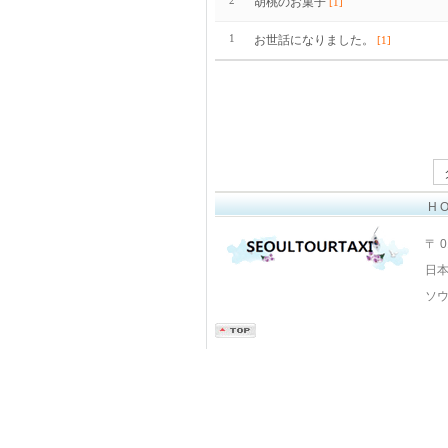
胡桃のお菓子
[1]
1
お世話になりました。
[1]
H O
Layout Design by SunooTC
〒 0
日本か
ソウ