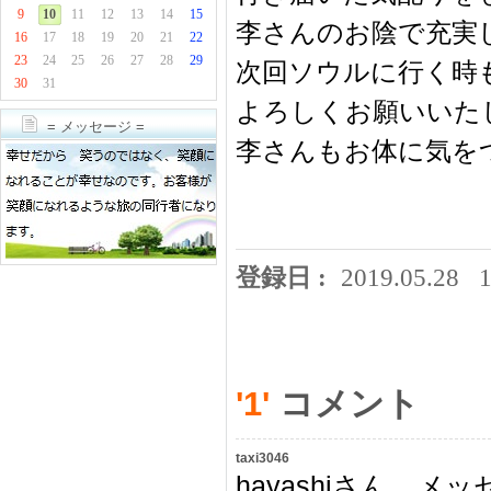
9
10
11
12
13
14
15
李さんのお陰で充実
16
17
18
19
20
21
22
23
24
25
26
27
28
29
次回ソウルに行く時
30
31
よろしくお願いいた
= メッセージ =
李さんもお体に気を
登録日 :
2019.05.28
1
'1'
コメント
taxi3046
hayashiさん、