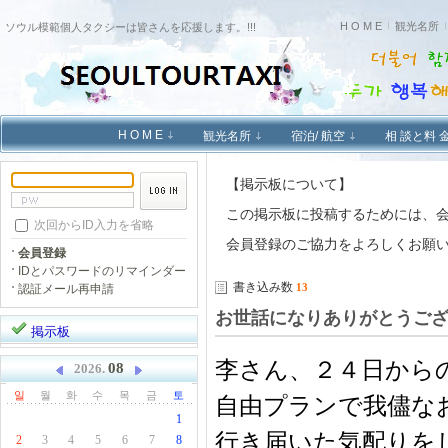
H O M E
観光名所
ソウル模範個人タクシーは皆さんを応援します。!!!
H O M E
観光名所
宿泊/ 航空
相 談と料 
【掲示板について】
この掲示板に投稿するためには、
次回からID入力を省略
会員登録のご協力をよろしくお願
会員登録
IDとパスワードのリマインダー
書き込み数
13
認証メール再申請
お世話になりありがとうご
掲示板
李さん、２４日から
08
2026.
일
월
화
수
목
금
토
自由プランで我儘な
1
行き届いた気配りを
2
3
4
5
6
7
8