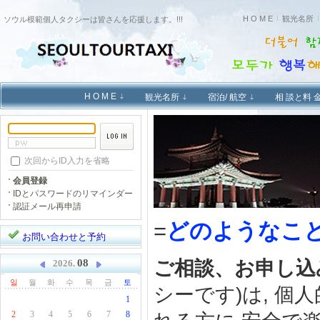
H O M E
観光名所
ソウル模範個人タクシーは皆さんを応援します。!!!
H O M E
観光名所
宿泊/ 航空
相 談と料 
次回からID入力を省略
会員登録
IDとパスワードのリマインダー
認証メール再申請
=
どのようなこ
お問い合わせと予約
ご相談、お申し込
08
2026.
일
월
화
수
목
금
토
シーです)は, 
1
2
3
4
5
6
7
8