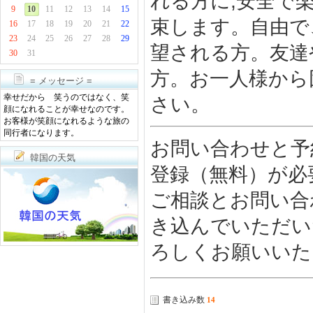
れる方に,安全で
9
10
11
12
13
14
15
束します。自由で
16
17
18
19
20
21
22
23
24
25
26
27
28
29
望される方。友達
30
31
方。お一人様から
= メッセージ =
幸せだから 笑うのではなく、笑
さい。
顔になれることが幸せなのです。
お客様が笑顔になれるような旅の
同行者になります。
お問い合わせと予
韓国の天気
登録（無料）が必
ご相談とお問い合
き込んでいただい
ろしくお願いいた
書き込み数
14