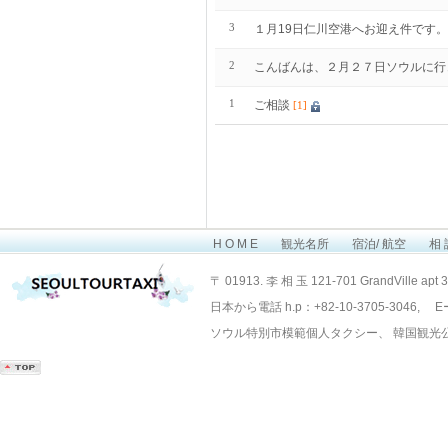
3
１月19日仁川空港へお迎え件です。
2
こんばんは、２月２７日ソウルに行
1
ご相談
[1]
H O M E
観光名所
宿泊/ 航空
相 
Layout Design by SunooTC
〒 01913. 李 相 玉 121-701 GrandVille apt 
日本から電話 h.p：+82-10-3705-3046, Eー
ソウル特別市模範個人タクシー、 韓国観光公社