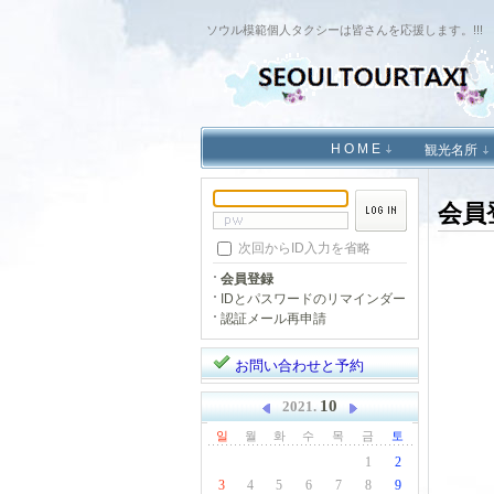
ソウル模範個人タクシーは皆さんを応援します。!!!
H O M E
観光名所
会員
次回からID入力を省略
会員登録
IDとパスワードのリマインダー
認証メール再申請
お問い合わせと予約
10
2021.
일
월
화
수
목
금
토
1
2
3
4
5
6
7
8
9