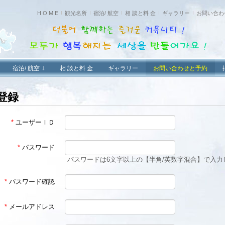
H O M E
観光名所
宿泊/ 航空
相 談と料 金
ギャラリー
お問い合わ
宿泊/ 航空
相 談と料 金
ギャラリー
お問い合わせと予約
登録
*
ユーザーＩＤ
*
パスワード
パスワードは6文字以上の【半角/英数字混合】で入力
*
パスワード確認
*
メールアドレス