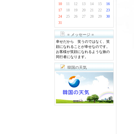
10
11
12
13
14
15
16
17
18
19
20
21
22
23
24
25
26
27
28
29
30
31
= メッセージ =
幸せだから 笑うのではなく、笑
顔になれることが幸せなのです。
お客様が笑顔になれるような旅の
同行者になります。
韓国の天気