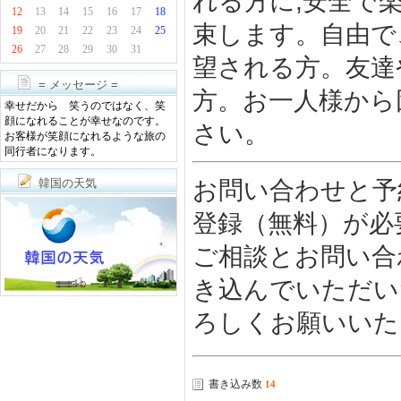
れる方に,安全で
12
13
14
15
16
17
18
束します。自由で
19
20
21
22
23
24
25
26
27
28
29
30
31
望される方。友達
= メッセージ =
方。お一人様から
幸せだから 笑うのではなく、笑
顔になれることが幸せなのです。
さい。
お客様が笑顔になれるような旅の
同行者になります。
お問い合わせと予
韓国の天気
登録（無料）が必
ご相談とお問い合
き込んでいただい
ろしくお願いいた
書き込み数
14