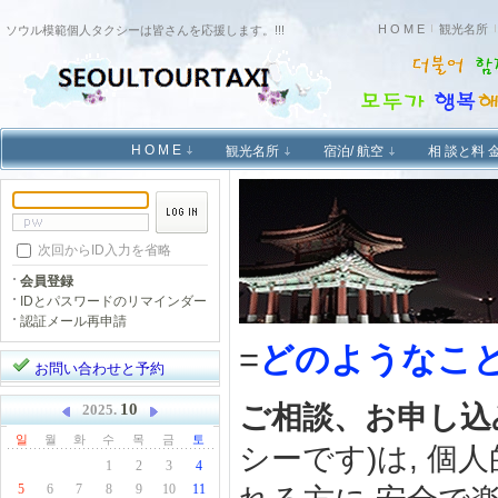
H O M E
観光名所
ソウル模範個人タクシーは皆さんを応援します。!!!
H O M E
観光名所
宿泊/ 航空
相 談と料 
次回からID入力を省略
会員登録
IDとパスワードのリマインダー
認証メール再申請
=
どのようなこ
お問い合わせと予約
ご相談、お申し込
10
2025.
일
월
화
수
목
금
토
シーです)は, 
1
2
3
4
5
6
7
8
9
10
11