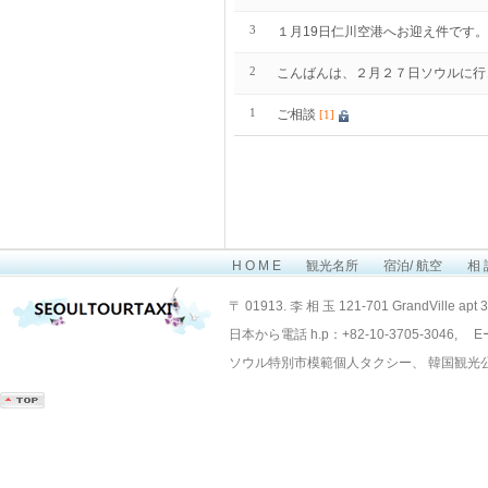
3
１月19日仁川空港へお迎え件です。
2
こんばんは、２月２７日ソウルに行
1
ご相談
[1]
H O M E
観光名所
宿泊/ 航空
相 
Layout Design by SunooTC
〒 01913. 李 相 玉 121-701 GrandVille apt 
日本から電話 h.p：+82-10-3705-3046, Eー
ソウル特別市模範個人タクシー、 韓国観光公社