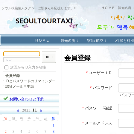
H O M E
観光名所
ソウル模範個人タクシーは皆さんを応援します。!!!
H O M E
観光名所
宿泊/ 航空
相 談と料 
会員登録
次回からID入力を省略
*
ユーザーＩＤ
会員登録
IDとパスワードのリマインダー
認証メール再申請
*
パスワード
パスワ
お問い合わせと予約
*
パスワード確認
11
2025.
일
월
화
수
목
금
토
*
メールアドレス
1
2
3
4
5
6
7
8