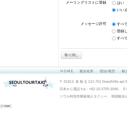
メーリングリストに登録
はい
いい
メッセージ許可
すべ
登録
すべ
取り消し
H O M E
観光名所
宿泊/ 航空
相 
Layout Design by SunooTC
〒 01913. 李 相 玉 121-701 GrandVille apt 
日本から電話 h.p：+82-10-3705-3046, Eー
ソウル特別市模範個人タクシー、 韓国観光公社