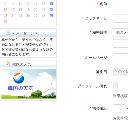
*
名前
9
10
11
12
13
14
15
16
17
18
19
20
21
22
23
24
25
26
27
28
29
*
ニックネーム
30
*
秘密質問
= メッセージ =
幸せだから 笑うのではなく、笑
顔になれることが幸せなのです。
お客様が笑顔になれるような旅の
同行者になります。
ホームページ
韓国の天気
誕生日
プロフィール写真
制限横幅サ
*
携帯電話
お携帯電