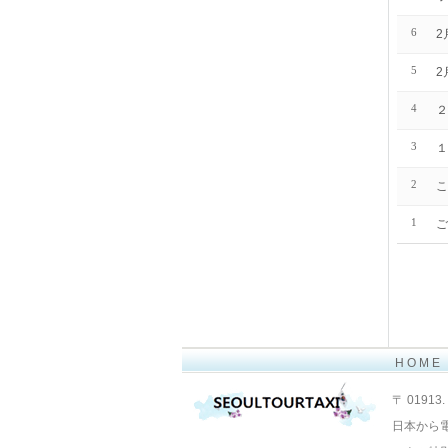
6
2
5
2
4
２
3
１
2
こ
1
ご
H O M E
Layout Design by SunooTC
〒 01913. 
日本から電話 