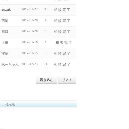
suzuki
2017-01-22
30
相 談 完 了
2017-01-20
6
西岡
相 談 完 了
2017-01-20
5
川口
相 談 完 了
2017-01-18
1
上條
相 談 完 了
2017-01-15
3
守捐
相 談 完 了
2016-12-23
14
あーちゃん
相 談 完 了
書き込む
リスト
掲示板