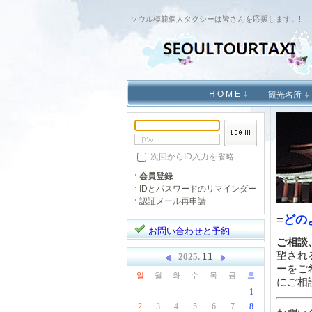
ソウル模範個人タクシーは皆さんを応援します。!!!
H O M E
観光名所
次回からID入力を省略
会員登録
IDとパスワードのリマインダー
認証メール再申請
=
どの
お問い合わせと予約
ご相談
望され
11
2025.
ーをご
일
월
화
수
목
금
토
にご相
1
2
3
4
5
6
7
8