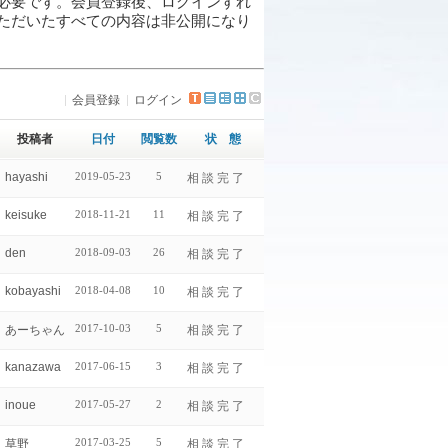
必要です。会員登録後、ログインすれ
ただいたすべての内容は非公開になり
会員登録
ログイン
投稿者
日付
閲覧数
状 態
hayashi
2019-05-23
5
相 談 完 了
keisuke
2018-11-21
11
相 談 完 了
den
2018-09-03
26
相 談 完 了
kobayashi
2018-04-08
10
相 談 完 了
2017-10-03
5
あーちゃん
相 談 完 了
kanazawa
2017-06-15
3
相 談 完 了
inoue
2017-05-27
2
相 談 完 了
2017-03-25
5
草野
相 談 完 了