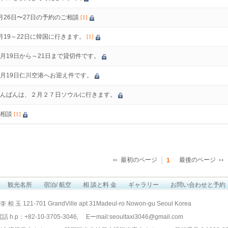
月26日〜27日の予約のご相談
[1]
月19～22日に韓国に行きます。
[1]
月19日から～21日まで貸切件です。
月19日仁川空港へお迎え件です。
んばんは、２月２７日ソウルに行きます。
相談
[1]
最初のページ
最後のページ
1
観光名所
宿泊/ 航空
相 談と料 金
ギャラリー
お問い合わせと予約
李 相 玉 121-701 GrandVille apt 31Madeul-ro Nowon-gu Seoul Korea
h.p：+82-10-3705-3046, Eーmail:
seoultaxi3046@gmail.com