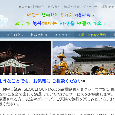
H O M E
観光名所
宿泊/ 航空
相 談と料 金
ギャラリー
お問い合わ
宿泊/ 航空
相 談と料 金
ギャラリー
お問い合わせと予約
ようなことでも、お気軽に ご相談ください
=
、お申し込み.
SEOULTOURTAX.com(模範個人タクシーです)
る方に,安全で楽しく満足していただけるサービスをお約束します
希望される方。友達やグループ、ご家族で旅行を楽しみたい方。お
談ください。