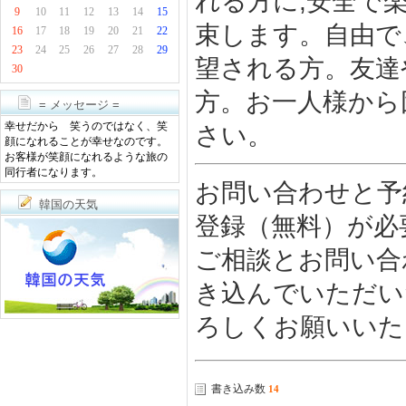
れる方に,安全で
9
10
11
12
13
14
15
束します。自由で
16
17
18
19
20
21
22
23
24
25
26
27
28
29
望される方。友達
30
方。お一人様から
= メッセージ =
幸せだから 笑うのではなく、笑
さい。
顔になれることが幸せなのです。
お客様が笑顔になれるような旅の
同行者になります。
お問い合わせと予
韓国の天気
登録（無料）が必
ご相談とお問い合
き込んでいただい
ろしくお願いいた
書き込み数
14