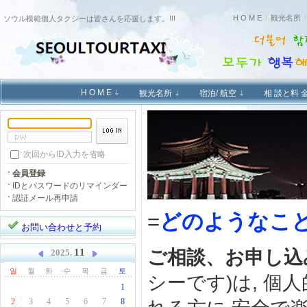
H O M E
観光名所
ソウル模範個人タクシーは皆さんを応援します。!!!
H O M E
観光名所
宿泊/ 航空
相 談と料 
次回からID入力を省略
会員登録
IDとパスワードのリマインダー
認証メール再申請
=
どのようなこ
お問い合わせと予約
ご相談、お申し込
11
2025.
일
월
화
수
목
금
토
シーです)は, 
1
2
3
4
5
6
7
8