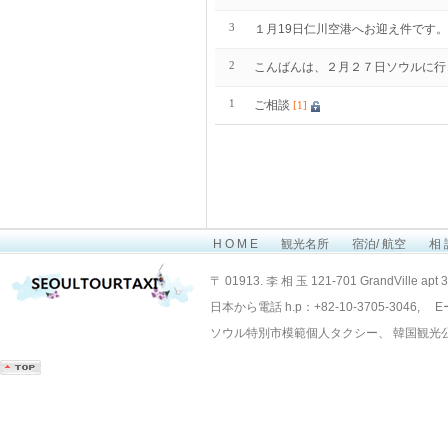
3
１月19日仁川空港へお迎え件です。
2
こんばんは、２月２７日ソウルに行
1
ご相談
[1]
H O M E
観光名所
宿泊/ 航空
相 
Layout Design by SunooTC
〒 01913. 李 相 玉 121-701 GrandVille apt 
日本から電話 h.p：+82-10-3705-3046, Eー
ソウル特別市模範個人タクシー、 韓国観光公社