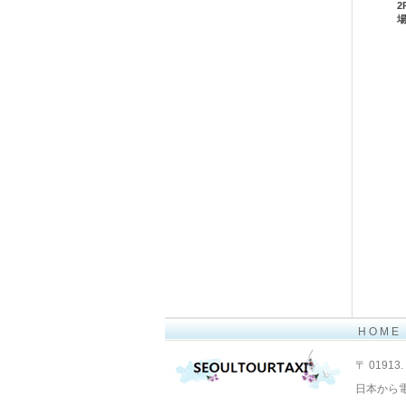
H O M E
Layout Design by SunooTC
〒 01913. 
日本から電話 