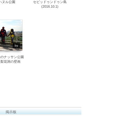
ハヌル公園
セビッドゥンドゥン島
(2016.10.1)
15955
by
ルのナッサン公園
 梨花洞の壁画
掲示板