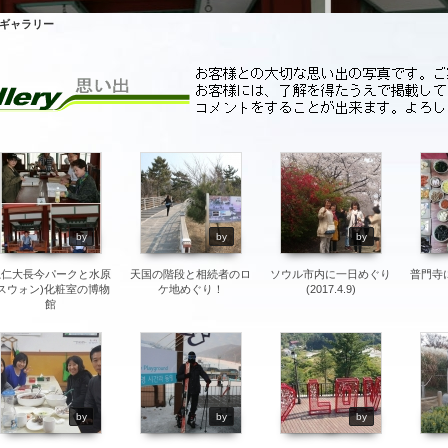
ギャラリー
11185
11107
11684
by
by
by
龍仁大長今パークと水原
天国の階段と相続者のロ
ソウル市内に一日めぐり
普門寺
(スウォン)化粧室の博物
ケ地めぐり！
(2017.4.9)
館
20893
12642
13709
by
by
by