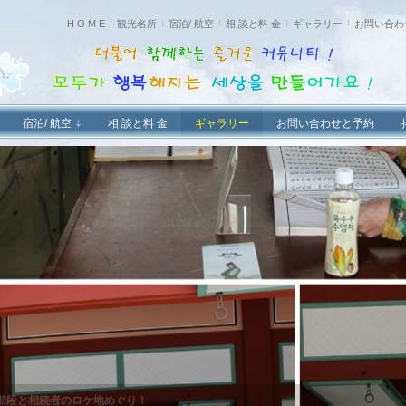
H O M E
観光名所
宿泊/ 航空
相 談と料 金
ギャラリー
お問い合わ
宿泊/ 航空
相 談と料 金
ギャラリー
お問い合わせと予約
階段と相続者のロケ地めぐり！