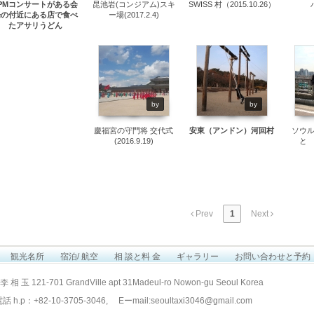
2PMコンサートがある会
昆池岩(コンジアム)スキ
SWISS 村（2015.10.26）
場の付近にある店で食べ
ー場(2017.2.4)
たアサリうどん
(2017.2.24)
12160
13847
by
by
慶福宮の守門将 交代式
安東（アンドン）河回村
ソウ
(2016.9.19)
と
Prev
1
Next
観光名所
宿泊/ 航空
相 談と料 金
ギャラリー
お問い合わせと予約
李 相 玉 121-701 GrandVille apt 31Madeul-ro Nowon-gu Seoul Korea
h.p：+82-10-3705-3046, Eーmail:
seoultaxi3046@gmail.com