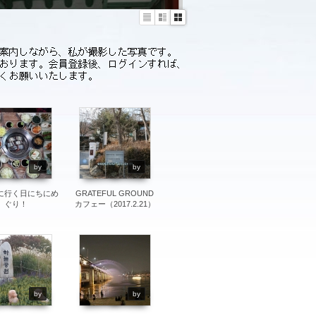
Li
Zi
G
st
n
al
e
le
r
y
11765
11644
by
by
に行く日にちにめ
GRATEFUL GROUND
ぐり！
カフェー（2017.2.21）
13750
14968
by
by