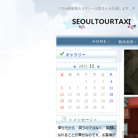
ソウル模範個人タクシーは皆さんを応援します。!!!
Sketchbook5, 스케치북5
H O M E
観光名所
ギャラリー
Sketchbook5, 스케치북5
12
2021.
일
월
화
수
목
금
토
1
2
3
4
5
6
7
8
9
10
11
12
13
14
15
16
17
18
19
20
21
22
23
24
25
26
27
28
29
30
31
= メッセージ =
天国の