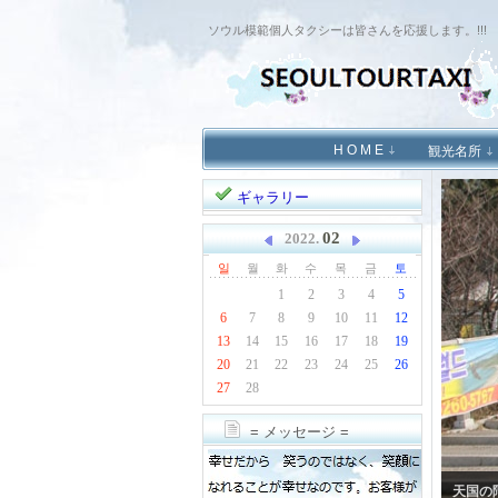
ソウル模範個人タクシーは皆さんを応援します。!!!
Sketchbook5, 스케치북5
H O M E
観光名所
ギャラリー
Sketchbook5, 스케치북5
02
2022.
일
월
화
수
목
금
토
1
2
3
4
5
6
7
8
9
10
11
12
13
14
15
16
17
18
19
20
21
22
23
24
25
26
27
28
= メッセージ =
ソウル市