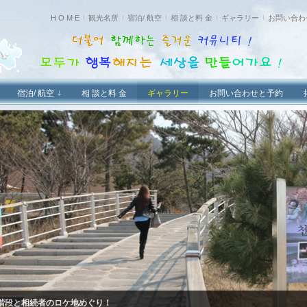
H O M E
観光名所
宿泊/ 航空
相 談と料 金
ギャラリー
お問い合わ
宿泊/ 航空
相 談と料 金
ギャラリー
お問い合わせと予約
内に一日めぐり(2017.4.9)